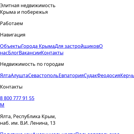
Элитная недвижимость
Крыма и побережья
Работаем
Навигация
Объекты
Города Крыма
Для застройщиков
О
нас
Блог
Вакансии
Контакты
Недвижимость по городам
Ялта
Алушта
Севастополь
Евпатория
Судак
Феодосия
Керч
Контакты
8 800 777 91 55
M
Ялта, Республика Крым,
наб. им. В.И. Ленина, 13