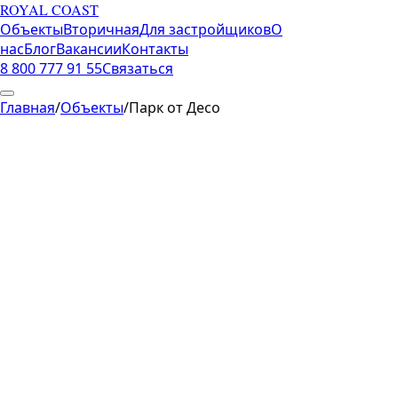
ROYAL COAST
Объекты
Вторичная
Для застройщиков
О
нас
Блог
Вакансии
Контакты
8 800 777 91 55
Связаться
Главная
/
Объекты
/
Парк от Десо
Центральный Сочи
·
Сочи
Парк от Десо
Цена от