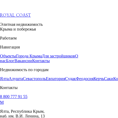
ROYAL COAST
Элитная недвижимость
Крыма и побережья
Работаем
Навигация
Объекты
Города Крыма
Для застройщиков
О
нас
Блог
Вакансии
Контакты
Недвижимость по городам
Ялта
Алушта
Севастополь
Евпатория
Судак
Феодосия
Керчь
Саки
Ко
Контакты
8 800 777 91 55
M
Ялта, Республика Крым,
наб. им. В.И. Ленина, 13