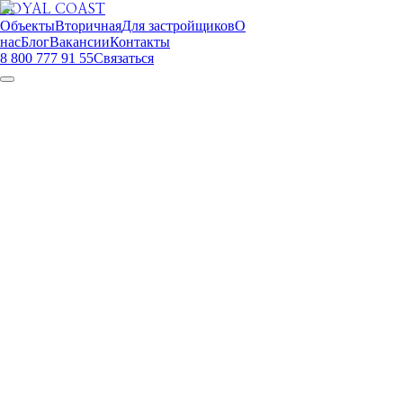
ROYAL COAST
Объекты
Вторичная
Для застройщиков
О
нас
Блог
Вакансии
Контакты
8 800 777 91 55
Связаться
ROYAL COAST
Квартиры и апартаменты