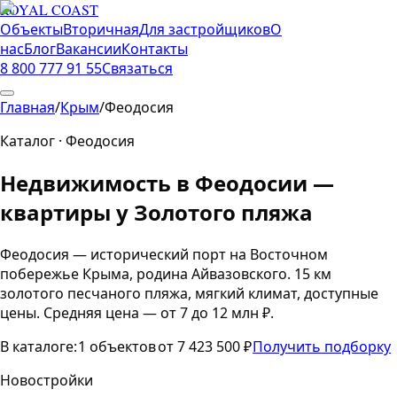
ROYAL COAST
Объекты
Вторичная
Для застройщиков
О
нас
Блог
Вакансии
Контакты
8 800 777 91 55
Связаться
Главная
/
Крым
/
Феодосия
Каталог ·
Феодосия
Недвижимость в Феодосии —
квартиры у Золотого пляжа
Феодосия — исторический порт на Восточном
побережье Крыма, родина Айвазовского. 15 км
золотого песчаного пляжа, мягкий климат, доступные
цены. Средняя цена — от 7 до 12 млн ₽.
В каталоге:
1
объектов
от
7 423 500
₽
Получить подборку
Новостройки