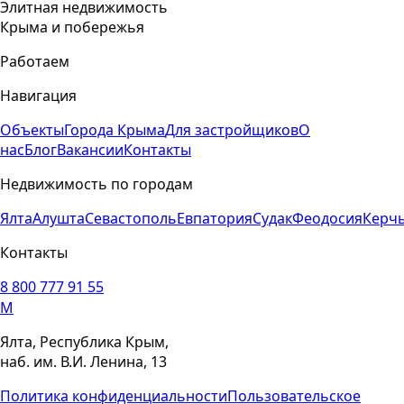
Элитная недвижимость
Крыма и побережья
Работаем
Навигация
Объекты
Города Крыма
Для застройщиков
О
нас
Блог
Вакансии
Контакты
Недвижимость по городам
Ялта
Алушта
Севастополь
Евпатория
Судак
Феодосия
Керч
Контакты
8 800 777 91 55
M
Ялта, Республика Крым,
наб. им. В.И. Ленина, 13
Политика конфиденциальности
Пользовательское