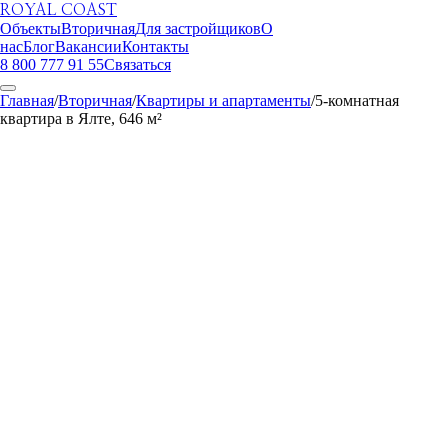
ROYAL COAST
Объекты
Вторичная
Для застройщиков
О
нас
Блог
Вакансии
Контакты
8 800 777 91 55
Связаться
Главная
/
Вторичная
/
Квартиры и апартаменты
/
5-комнатная
квартира в Ялте, 646 м²
ROYAL COAST
1
/
24