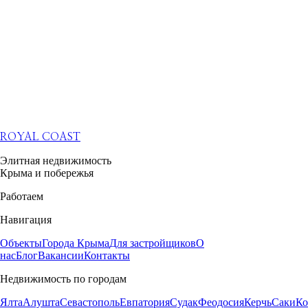
ROYAL COAST
Элитная недвижимость
Крыма и побережья
Работаем
Навигация
Объекты
Города Крыма
Для застройщиков
О
нас
Блог
Вакансии
Контакты
Недвижимость по городам
Ялта
Алушта
Севастополь
Евпатория
Судак
Феодосия
Керчь
Саки
Ко