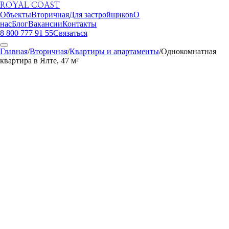
ROYAL COAST
Объекты
Вторичная
Для застройщиков
О
нас
Блог
Вакансии
Контакты
8 800 777 91 55
Связаться
Главная
/
Вторичная
/
Квартиры и апартаменты
/
Однокомнатная
квартира в Ялте, 47 м²
ROYAL COAST
1
/
9