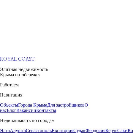
ROYAL COAST
Элитная недвижимость
Крыма и побережья
Работаем
Навигация
Объекты
Города Крыма
Для застройщиков
О
нас
Блог
Вакансии
Контакты
Недвижимость по городам
Ялта
Алушта
Севастополь
Евпатория
Судак
Феодосия
Керчь
Саки
Ко