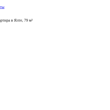
кты
тира в Ялте, 79 м²