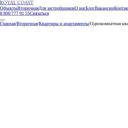
ROYAL COAST
Объекты
Вторичная
Для застройщиков
О нас
Блог
Вакансии
Конта
8 800 777 91 55
Связаться
Главная
/
Вторичная
/
Квартиры и апартаменты
/
Однокомнатная квар
ROYAL COAST
1
/
27