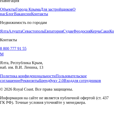
Навигация
Объекты
Города Крыма
Для застройщиков
О
нас
Блог
Вакансии
Контакты
Недвижимость по городам
Ялта
Алушта
Севастополь
Евпатория
Судак
Феодосия
Керчь
Саки
Ко
Контакты
8 800 777 91 55
M
Ялта, Республика Крым,
наб. им. В.И. Ленина, 13
Политика конфиденциальности
Пользовательское
соглашение
Реквизиты
Брендбук
v 2.0
Вход
для сотрудников
© 2026 Royal Coast. Все права защищены.
Информация на сайте не является публичной офертой (ст. 437
ГК РФ). Точные условия уточняйте у менеджера.