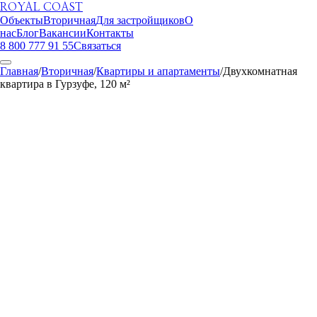
ROYAL COAST
Объекты
Вторичная
Для застройщиков
О
нас
Блог
Вакансии
Контакты
8 800 777 91 55
Связаться
Главная
/
Вторичная
/
Квартиры и апартаменты
/
Двухкомнатная
квартира в Гурзуфе, 120 м²
ROYAL COAST
1
/
18