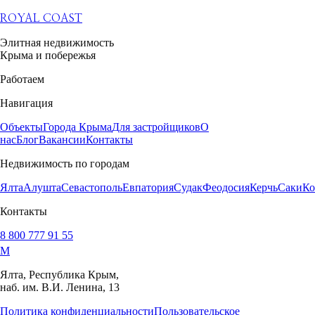
ROYAL COAST
Элитная недвижимость
Крыма и побережья
Работаем
Навигация
Объекты
Города Крыма
Для застройщиков
О
нас
Блог
Вакансии
Контакты
Недвижимость по городам
Ялта
Алушта
Севастополь
Евпатория
Судак
Феодосия
Керчь
Саки
Ко
Контакты
8 800 777 91 55
M
Ялта, Республика Крым,
наб. им. В.И. Ленина, 13
Политика конфиденциальности
Пользовательское