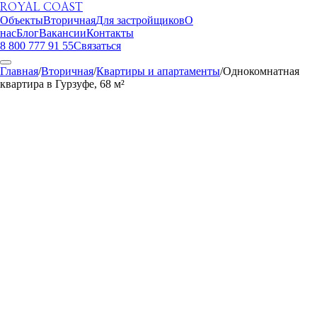
ROYAL COAST
Объекты
Вторичная
Для застройщиков
О
нас
Блог
Вакансии
Контакты
8 800 777 91 55
Связаться
Главная
/
Вторичная
/
Квартиры и апартаменты
/
Однокомнатная
квартира в Гурзуфе, 68 м²
ROYAL COAST
1
/
7