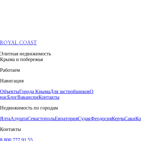
ROYAL COAST
Элитная недвижимость
Крыма и побережья
Работаем
Навигация
Объекты
Города Крыма
Для застройщиков
О
нас
Блог
Вакансии
Контакты
Недвижимость по городам
Ялта
Алушта
Севастополь
Евпатория
Судак
Феодосия
Керчь
Саки
Ко
Контакты
8 800 777 91 55