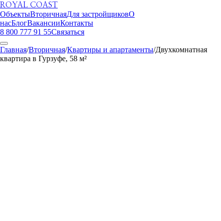
ROYAL COAST
Объекты
Вторичная
Для застройщиков
О
нас
Блог
Вакансии
Контакты
8 800 777 91 55
Связаться
Главная
/
Вторичная
/
Квартиры и апартаменты
/
Двухкомнатная
квартира в Гурзуфе, 58 м²
ROYAL COAST
1
/
14