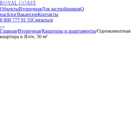
ROYAL COAST
Объекты
Вторичная
Для застройщиков
О
нас
Блог
Вакансии
Контакты
8 800 777 91 55
Связаться
Главная
/
Вторичная
/
Квартиры и апартаменты
/
Однокомнатная
квартира в Ялте, 50 м²
ROYAL COAST
1
/
20