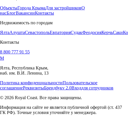
Объекты
Города Крыма
Для застройщиков
О
нас
Блог
Вакансии
Контакты
Недвижимость по городам
Ялта
Алушта
Севастополь
Евпатория
Судак
Феодосия
Керчь
Саки
Ко
Контакты
8 800 777 91 55
M
Ялта, Республика Крым,
наб. им. В.И. Ленина, 13
Политика конфиденциальности
Пользовательское
соглашение
Реквизиты
Брендбук
v 2.0
Вход
для сотрудников
© 2026 Royal Coast. Все права защищены.
Информация на сайте не является публичной офертой (ст. 437
ГК РФ). Точные условия уточняйте у менеджера.