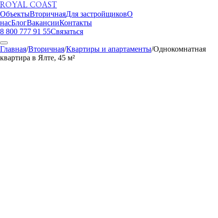
ROYAL COAST
Объекты
Вторичная
Для застройщиков
О
нас
Блог
Вакансии
Контакты
8 800 777 91 55
Связаться
Главная
/
Вторичная
/
Квартиры и апартаменты
/
Однокомнатная
квартира в Ялте, 45 м²
ROYAL COAST
1
/
14