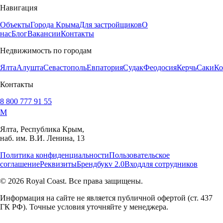
Навигация
Объекты
Города Крыма
Для застройщиков
О
нас
Блог
Вакансии
Контакты
Недвижимость по городам
Ялта
Алушта
Севастополь
Евпатория
Судак
Феодосия
Керчь
Саки
Ко
Контакты
8 800 777 91 55
M
Ялта, Республика Крым,
наб. им. В.И. Ленина, 13
Политика конфиденциальности
Пользовательское
соглашение
Реквизиты
Брендбук
v 2.0
Вход
для сотрудников
© 2026 Royal Coast. Все права защищены.
Информация на сайте не является публичной офертой (ст. 437
ГК РФ). Точные условия уточняйте у менеджера.