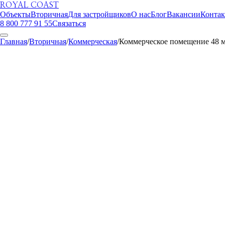
ROYAL COAST
Объекты
Вторичная
Для застройщиков
О нас
Блог
Вакансии
Конта
8 800 777 91 55
Связаться
Главная
/
Вторичная
/
Коммерческая
/
Коммерческое помещение 48 м
ROYAL COAST
1
/
8