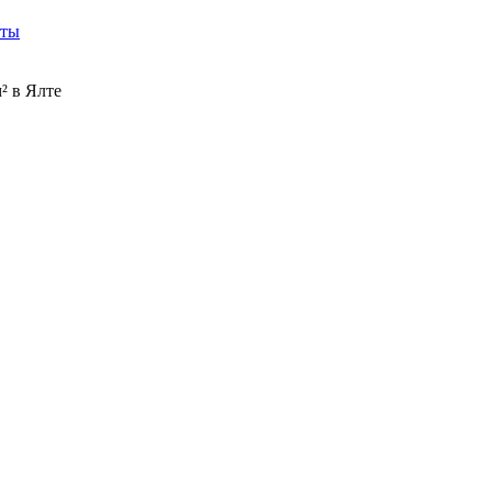
кты
² в Ялте