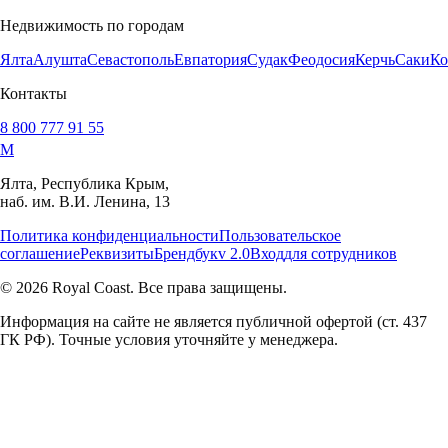
Недвижимость по городам
Ялта
Алушта
Севастополь
Евпатория
Судак
Феодосия
Керчь
Саки
Ко
Контакты
8 800 777 91 55
M
Ялта, Республика Крым,
наб. им. В.И. Ленина, 13
Политика конфиденциальности
Пользовательское
соглашение
Реквизиты
Брендбук
v 2.0
Вход
для сотрудников
© 2026 Royal Coast. Все права защищены.
Информация на сайте не является публичной офертой (ст. 437
ГК РФ). Точные условия уточняйте у менеджера.