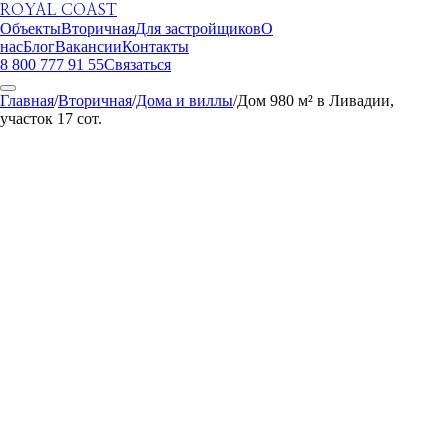
ROYAL COAST
Объекты
Вторичная
Для застройщиков
О
нас
Блог
Вакансии
Контакты
8 800 777 91 55
Связаться
Главная
/
Вторичная
/
Дома и виллы
/
Дом 980 м² в Ливадии,
участок 17 сот.
ROYAL COAST
1
/
21