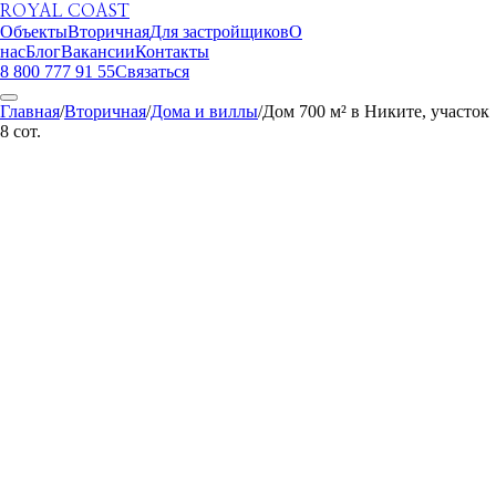
ROYAL COAST
Объекты
Вторичная
Для застройщиков
О
нас
Блог
Вакансии
Контакты
8 800 777 91 55
Связаться
Главная
/
Вторичная
/
Дома и виллы
/
Дом 700 м² в Никите, участок
8 сот.
ROYAL COAST
1
/
17