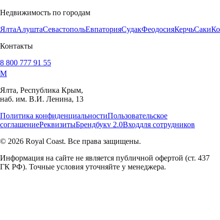
Недвижимость по городам
Ялта
Алушта
Севастополь
Евпатория
Судак
Феодосия
Керчь
Саки
Ко
Контакты
8 800 777 91 55
M
Ялта, Республика Крым,
наб. им. В.И. Ленина, 13
Политика конфиденциальности
Пользовательское
соглашение
Реквизиты
Брендбук
v 2.0
Вход
для сотрудников
© 2026 Royal Coast. Все права защищены.
Информация на сайте не является публичной офертой (ст. 437
ГК РФ). Точные условия уточняйте у менеджера.