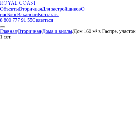
ROYAL COAST
Объекты
Вторичная
Для застройщиков
О
нас
Блог
Вакансии
Контакты
8 800 777 91 55
Связаться
Главная
/
Вторичная
/
Дома и виллы
/
Дом 160 м² в Гаспре, участок
1 сот.
ROYAL COAST
1
/
18