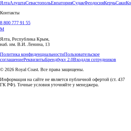
Ялта
Алушта
Севастополь
Евпатория
Судак
Феодосия
Керчь
Саки
Ко
Контакты
8 800 777 91 55
M
Ялта, Республика Крым,
наб. им. В.И. Ленина, 13
Политика конфиденциальности
Пользовательское
соглашение
Реквизиты
Брендбук
v 2.0
Вход
для сотрудников
© 2026 Royal Coast. Все права защищены.
Информация на сайте не является публичной офертой (ст. 437
ГК РФ). Точные условия уточняйте у менеджера.