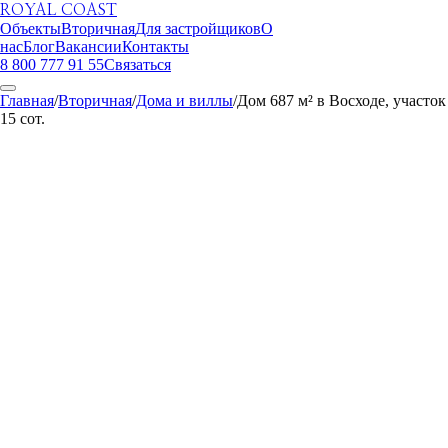
ROYAL COAST
Объекты
Вторичная
Для застройщиков
О
нас
Блог
Вакансии
Контакты
8 800 777 91 55
Связаться
Главная
/
Вторичная
/
Дома и виллы
/
Дом 687 м² в Восходе, участок
15 сот.
ROYAL COAST
1
/
20