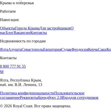
Крыма и побережья
Работаем
Навигация
Объекты
Города Крыма
Для застройщиков
О
нас
Блог
Вакансии
Контакты
Недвижимость по городам
Ялта
Алушта
Севастополь
Евпатория
Судак
Феодосия
Керчь
Саки
Ко
Контакты
8 800 777 91 55
M
Ялта, Республика Крым,
наб. им. В.И. Ленина, 13
Политика конфиденциальности
Пользовательское
соглашение
Реквизиты
Брендбук
v 2.0
Вход
для сотрудников
© 2026 Royal Coast. Все права защищены.