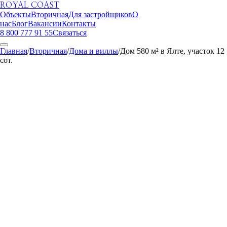
ROYAL COAST
Объекты
Вторичная
Для застройщиков
О
нас
Блог
Вакансии
Контакты
8 800 777 91 55
Связаться
Главная
/
Вторичная
/
Дома и виллы
/
Дом 580 м² в Ялте, участок 12
сот.
ROYAL COAST
1
/
32