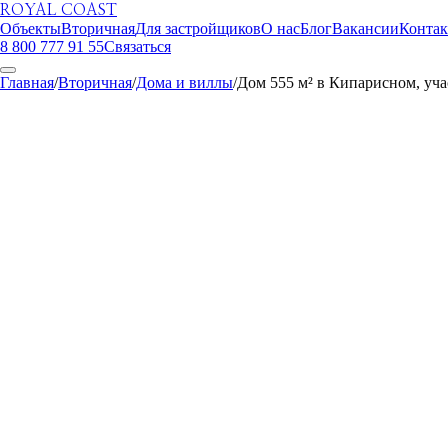
ROYAL COAST
Объекты
Вторичная
Для застройщиков
О нас
Блог
Вакансии
Конта
8 800 777 91 55
Связаться
Главная
/
Вторичная
/
Дома и виллы
/
Дом 555 м² в Кипарисном, учас
ROYAL COAST
1
/
21