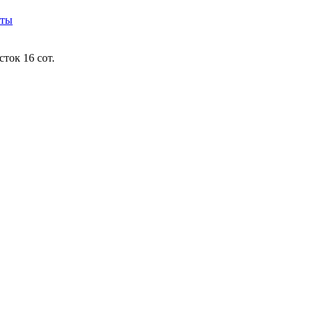
кты
ток 16 сот.