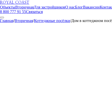
ROYAL COAST
Объекты
Вторичная
Для застройщиков
О нас
Блог
Вакансии
Конта
8 800 777 91 55
Связаться
Главная
/
Вторичная
/
Коттеджные посёлки
/
Дом в коттеджном посё
ROYAL COAST
1
/
23