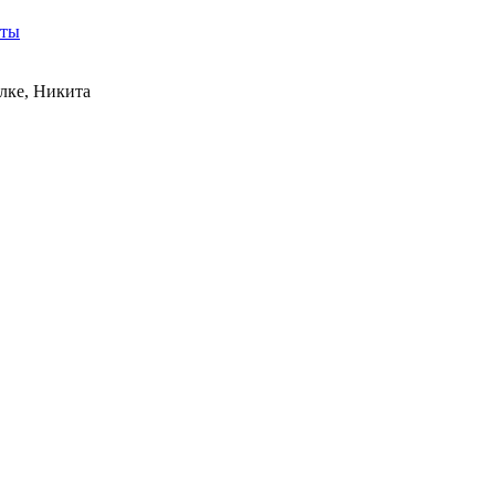
кты
лке, Никита