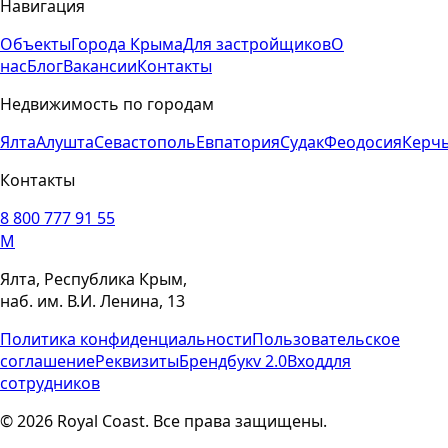
Навигация
Объекты
Города Крыма
Для застройщиков
О
нас
Блог
Вакансии
Контакты
Недвижимость по городам
Ялта
Алушта
Севастополь
Евпатория
Судак
Феодосия
Керч
Контакты
8 800 777 91 55
M
Ялта, Республика Крым,
наб. им. В.И. Ленина, 13
Политика конфиденциальности
Пользовательское
соглашение
Реквизиты
Брендбук
v 2.0
Вход
для
сотрудников
© 2026 Royal Coast. Все права защищены.