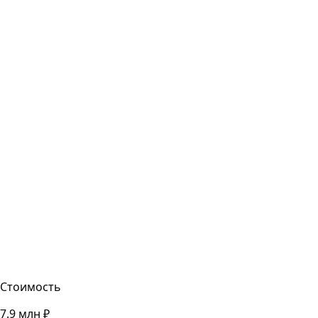
Мариуполь
ДНР
Срок: 4 кв. 2026
Ипотека
Рассрочка
100% оплата
Инвест-расчёт
Написать нам
Узнать подробнее
Звоните:
8 800 777 91 55
Стоимость
7.9 млн ₽