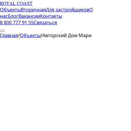
ROYAL COAST
Объекты
Вторичная
Для застройщиков
О
нас
Блог
Вакансии
Контакты
8 800 777 91 55
Связаться
Главная
/
Объекты
/
Авторский Дом Мари
Мариуполь
·
Новые территории
Авторский Дом Мари
Цена от