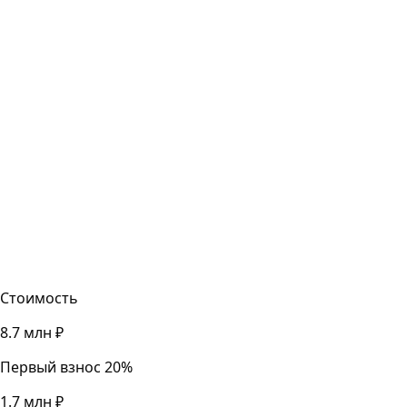
ставка по вкладу зафиксирована только на срок
договора, а квартира приносит аренду, защищает от
инфляции и остаётся ликвидным активом — ею можно
пользоваться, сдавать, продать или передать по
наследству.
Стоимость
8.7 млн ₽
Первый взнос 20%
1.7 млн ₽