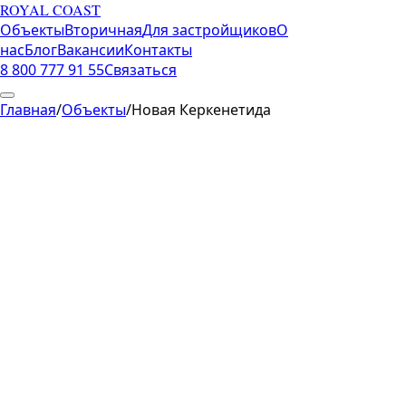
ROYAL COAST
Объекты
Вторичная
Для застройщиков
О
нас
Блог
Вакансии
Контакты
8 800 777 91 55
Связаться
Главная
/
Объекты
/
Новая Керкенетида
Евпатория
·
Крым
Новая Керкенетида
Цена от