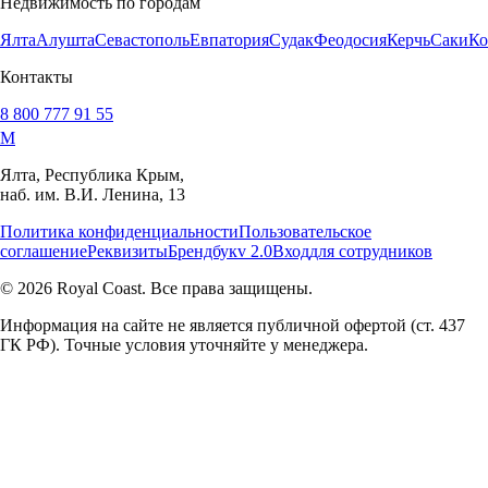
Недвижимость по городам
Ялта
Алушта
Севастополь
Евпатория
Судак
Феодосия
Керчь
Саки
Ко
Контакты
8 800 777 91 55
M
Ялта, Республика Крым,
наб. им. В.И. Ленина, 13
Политика конфиденциальности
Пользовательское
соглашение
Реквизиты
Брендбук
v 2.0
Вход
для сотрудников
© 2026 Royal Coast. Все права защищены.
Информация на сайте не является публичной офертой (ст. 437
ГК РФ). Точные условия уточняйте у менеджера.