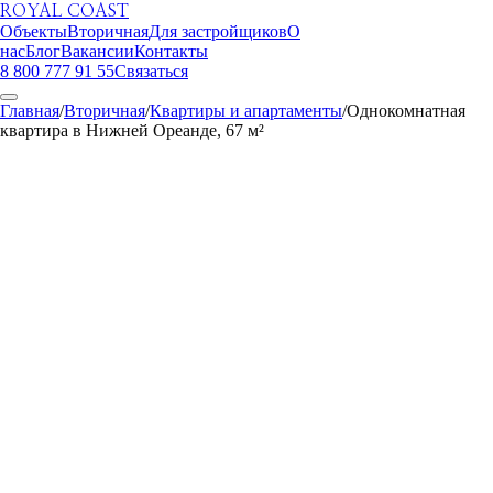
ROYAL COAST
Объекты
Вторичная
Для застройщиков
О
нас
Блог
Вакансии
Контакты
8 800 777 91 55
Связаться
Главная
/
Вторичная
/
Квартиры и апартаменты
/
Однокомнатная
квартира в Нижней Ореанде, 67 м²
ROYAL COAST
1
/
29