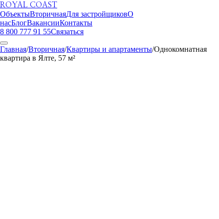
ROYAL COAST
Объекты
Вторичная
Для застройщиков
О
нас
Блог
Вакансии
Контакты
8 800 777 91 55
Связаться
Главная
/
Вторичная
/
Квартиры и апартаменты
/
Однокомнатная
квартира в Ялте, 57 м²
ROYAL COAST
1
/
18