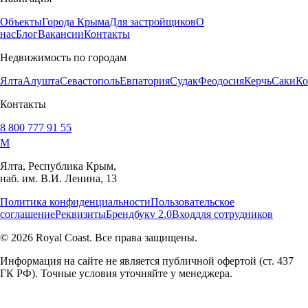
Объекты
Города Крыма
Для застройщиков
О
нас
Блог
Вакансии
Контакты
Недвижимость по городам
Ялта
Алушта
Севастополь
Евпатория
Судак
Феодосия
Керчь
Саки
Ко
Контакты
8 800 777 91 55
M
Ялта, Республика Крым,
наб. им. В.И. Ленина, 13
Политика конфиденциальности
Пользовательское
соглашение
Реквизиты
Брендбук
v 2.0
Вход
для сотрудников
© 2026 Royal Coast. Все права защищены.
Информация на сайте не является публичной офертой (ст. 437
ГК РФ). Точные условия уточняйте у менеджера.