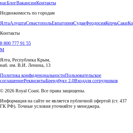
нас
Блог
Вакансии
Контакты
Недвижимость по городам
Ялта
Алушта
Севастополь
Евпатория
Судак
Феодосия
Керчь
Саки
Ко
Контакты
8 800 777 91 55
M
Ялта, Республика Крым,
наб. им. В.И. Ленина, 13
Политика конфиденциальности
Пользовательское
соглашение
Реквизиты
Брендбук
v 2.0
Вход
для сотрудников
© 2026 Royal Coast. Все права защищены.
Информация на сайте не является публичной офертой (ст. 437
ГК РФ). Точные условия уточняйте у менеджера.