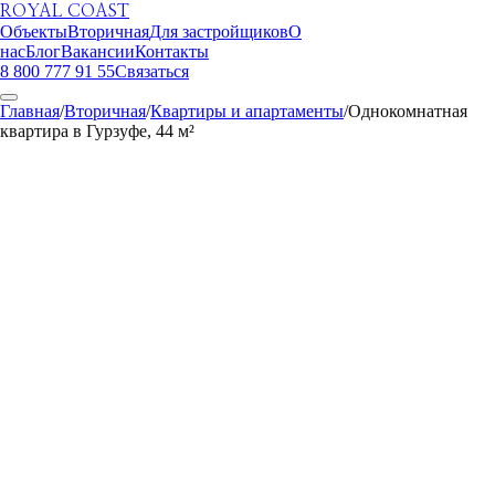
ROYAL COAST
Объекты
Вторичная
Для застройщиков
О
нас
Блог
Вакансии
Контакты
8 800 777 91 55
Связаться
Главная
/
Вторичная
/
Квартиры и апартаменты
/
Однокомнатная
квартира в Гурзуфе, 44 м²