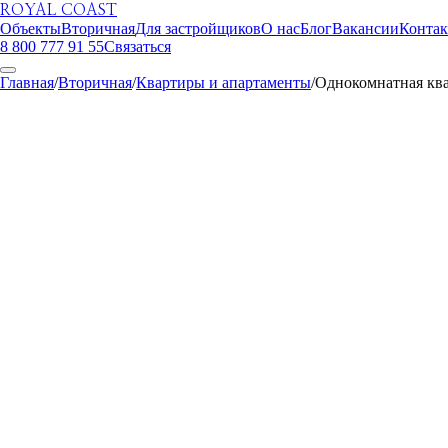
ROYAL COAST
Объекты
Вторичная
Для застройщиков
О нас
Блог
Вакансии
Конта
8 800 777 91 55
Связаться
Главная
/
Вторичная
/
Квартиры и апартаменты
/
Однокомнатная квар
ROYAL COAST
1
/
11