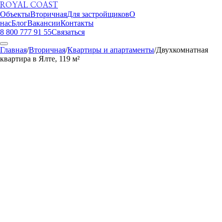
ROYAL COAST
Объекты
Вторичная
Для застройщиков
О
нас
Блог
Вакансии
Контакты
8 800 777 91 55
Связаться
Главная
/
Вторичная
/
Квартиры и апартаменты
/
Двухкомнатная
квартира в Ялте, 119 м²
ROYAL COAST
1
/
17