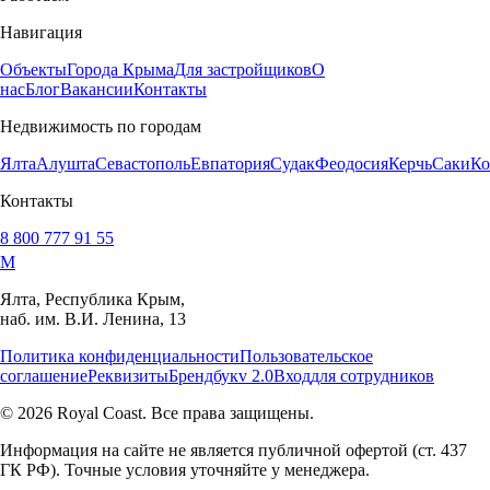
Навигация
Объекты
Города Крыма
Для застройщиков
О
нас
Блог
Вакансии
Контакты
Недвижимость по городам
Ялта
Алушта
Севастополь
Евпатория
Судак
Феодосия
Керчь
Саки
Ко
Контакты
8 800 777 91 55
M
Ялта, Республика Крым,
наб. им. В.И. Ленина, 13
Политика конфиденциальности
Пользовательское
соглашение
Реквизиты
Брендбук
v 2.0
Вход
для сотрудников
© 2026 Royal Coast. Все права защищены.
Информация на сайте не является публичной офертой (ст. 437
ГК РФ). Точные условия уточняйте у менеджера.