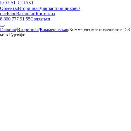
ROYAL COAST
Объекты
Вторичная
Для застройщиков
О
нас
Блог
Вакансии
Контакты
8 800 777 91 55
Связаться
Главная
/
Вторичная
/
Коммерческая
/
Коммерческое помещение 153
м² в Гурзуфе
ROYAL COAST
1
/
4