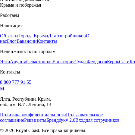
Крыма и побережья
Работаем
Навигация
Объекты
Города Крыма
Для застройщиков
О
нас
Блог
Вакансии
Контакты
Недвижимость по городам
Ялта
Алушта
Севастополь
Евпатория
Судак
Феодосия
Керчь
Саки
Ко
Контакты
8 800 777 91 55
M
Ялта, Республика Крым,
наб. им. В.И. Ленина, 13
Политика конфиденциальности
Пользовательское
соглашение
Реквизиты
Брендбук
v 2.0
Вход
для сотрудников
© 2026 Royal Coast. Все права защищены.