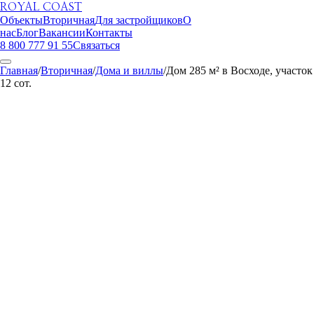
ROYAL COAST
Объекты
Вторичная
Для застройщиков
О
нас
Блог
Вакансии
Контакты
8 800 777 91 55
Связаться
Главная
/
Вторичная
/
Дома и виллы
/
Дом 285 м² в Восходе, участок
12 сот.
ROYAL COAST
1
/
30