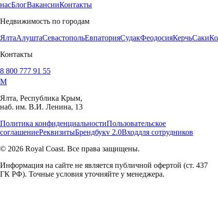
нас
Блог
Вакансии
Контакты
Недвижимость по городам
Ялта
Алушта
Севастополь
Евпатория
Судак
Феодосия
Керчь
Саки
Ко
Контакты
8 800 777 91 55
M
Ялта, Республика Крым,
наб. им. В.И. Ленина, 13
Политика конфиденциальности
Пользовательское
соглашение
Реквизиты
Брендбук
v 2.0
Вход
для сотрудников
© 2026 Royal Coast. Все права защищены.
Информация на сайте не является публичной офертой (ст. 437
ГК РФ). Точные условия уточняйте у менеджера.