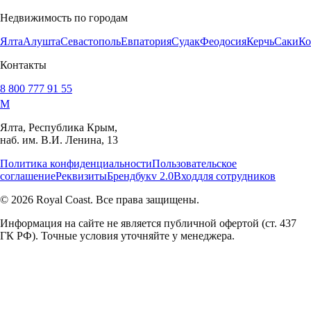
Недвижимость по городам
Ялта
Алушта
Севастополь
Евпатория
Судак
Феодосия
Керчь
Саки
Ко
Контакты
8 800 777 91 55
M
Ялта, Республика Крым,
наб. им. В.И. Ленина, 13
Политика конфиденциальности
Пользовательское
соглашение
Реквизиты
Брендбук
v 2.0
Вход
для сотрудников
© 2026 Royal Coast. Все права защищены.
Информация на сайте не является публичной офертой (ст. 437
ГК РФ). Точные условия уточняйте у менеджера.