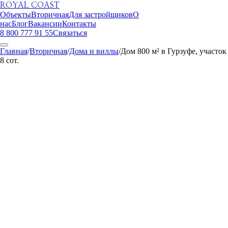
ROYAL COAST
Объекты
Вторичная
Для застройщиков
О
нас
Блог
Вакансии
Контакты
8 800 777 91 55
Связаться
Главная
/
Вторичная
/
Дома и виллы
/
Дом 800 м² в Гурзуфе, участок
8 сот.
ROYAL COAST
1
/
23