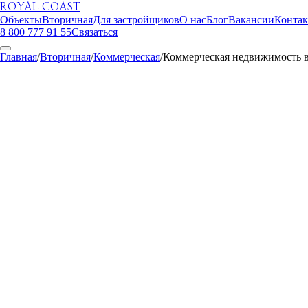
ROYAL COAST
Объекты
Вторичная
Для застройщиков
О нас
Блог
Вакансии
Конта
8 800 777 91 55
Связаться
Главная
/
Вторичная
/
Коммерческая
/
Коммерческая недвижимость в
ROYAL COAST
Вторичная
Ялта
85 млн ₽
Коммерческое помещение 124 м² в Ялте