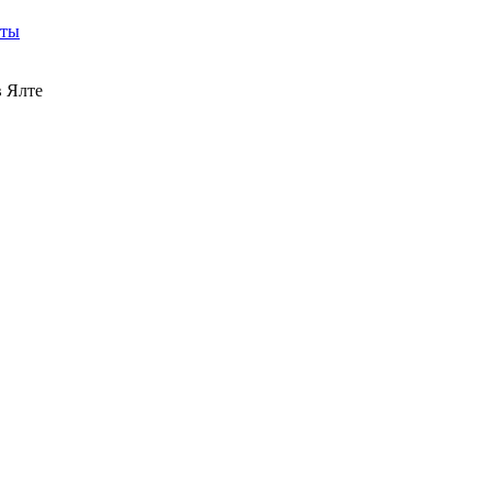
кты
 Ялте