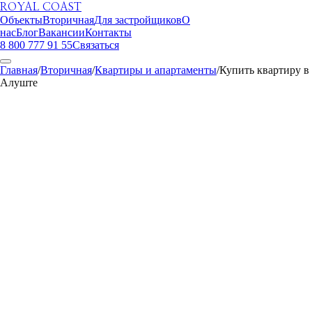
ROYAL COAST
Объекты
Вторичная
Для застройщиков
О
нас
Блог
Вакансии
Контакты
8 800 777 91 55
Связаться
Главная
/
Вторичная
/
Квартиры и апартаменты
/
Купить квартиру в
Алуште
ROYAL COAST
Вторичная
Алушта, Ялта
15.5 млн ₽