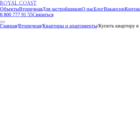
ROYAL COAST
Объекты
Вторичная
Для застройщиков
О нас
Блог
Вакансии
Конта
8 800 777 91 55
Связаться
Главная
/
Вторичная
/
Квартиры и апартаменты
/
Купить квартиру в
ROYAL COAST
Вторичная
Гурзуф
42 млн ₽
Однокомнатная квартира в Гурзуфе, 134 м²