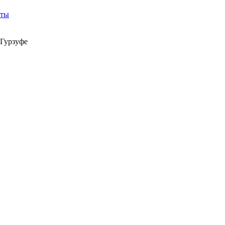
кты
 Гурзуфе