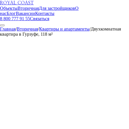
ROYAL COAST
Объекты
Вторичная
Для застройщиков
О
нас
Блог
Вакансии
Контакты
8 800 777 91 55
Связаться
Главная
/
Вторичная
/
Квартиры и апартаменты
/
Двухкомнатная
квартира в Гурзуфе, 118 м²
ROYAL COAST
1
/
12