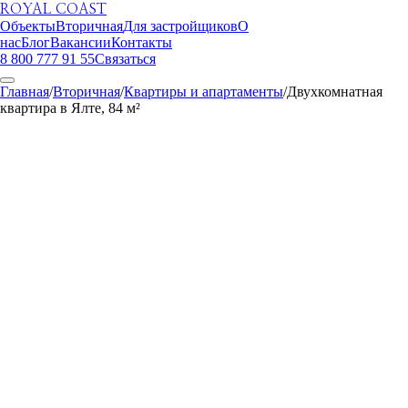
ROYAL COAST
Объекты
Вторичная
Для застройщиков
О
нас
Блог
Вакансии
Контакты
8 800 777 91 55
Связаться
Главная
/
Вторичная
/
Квартиры и апартаменты
/
Двухкомнатная
квартира в Ялте, 84 м²
ROYAL COAST
1
/
9