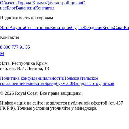
Объекты
Города Крыма
Для застройщиков
О
нас
Блог
Вакансии
Контакты
Недвижимость по городам
Ялта
Алушта
Севастополь
Евпатория
Судак
Феодосия
Керчь
Саки
Ко
Контакты
8 800 777 91 55
M
Ялта, Республика Крым,
наб. им. В.И. Ленина, 13
Политика конфиденциальности
Пользовательское
соглашение
Реквизиты
Брендбук
v 2.0
Вход
для сотрудников
© 2026 Royal Coast. Все права защищены.
Информация на сайте не является публичной офертой (ст. 437
ГК РФ). Точные условия уточняйте у менеджера.