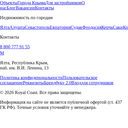
Объекты
Города Крыма
Для застройщиков
О
нас
Блог
Вакансии
Контакты
Недвижимость по городам
Ялта
Алушта
Севастополь
Евпатория
Судак
Феодосия
Керчь
Саки
Ко
Контакты
8 800 777 91 55
M
Ялта, Республика Крым,
наб. им. В.И. Ленина, 13
Политика конфиденциальности
Пользовательское
соглашение
Реквизиты
Брендбук
v 2.0
Вход
для сотрудников
© 2026 Royal Coast. Все права защищены.
Информация на сайте не является публичной офертой (ст. 437
ГК РФ). Точные условия уточняйте у менеджера.