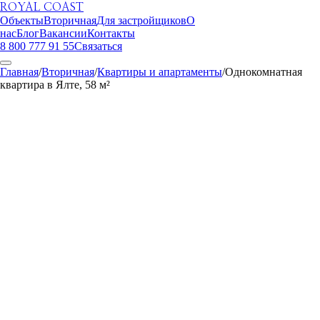
ROYAL COAST
Объекты
Вторичная
Для застройщиков
О
нас
Блог
Вакансии
Контакты
8 800 777 91 55
Связаться
Главная
/
Вторичная
/
Квартиры и апартаменты
/
Однокомнатная
квартира в Ялте, 58 м²
ROYAL COAST
1
/
10