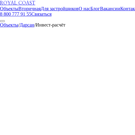
ROYAL COAST
Объекты
Вторичная
Для застройщиков
О нас
Блог
Вакансии
Конта
8 800 777 91 55
Связаться
Объекты
/
Дарсан
/
Инвест-расчёт