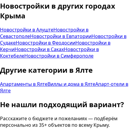
Новостройки
в других городах
Крыма
Новостройки
в
Алуште
Новостройки
в
Севастополе
Новостройки
в
Евпатории
Новостройки
в
Судаке
Новостройки
в
Феодосии
Новостройки
в
Керчи
Новостройки
в
Саках
Новостройки
в
Коктебеле
Новостройки
в
Симферополе
Другие категории в
Ялте
Апартаменты
в
Ялте
Виллы и дома
в
Ялте
Апарт-отели
в
Ялте
Не нашли подходящий вариант?
Расскажите о бюджете и пожеланиях — подберём
персонально из 35+ объектов по всему Крыму.