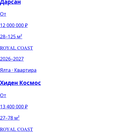
Дарсан
От
12 000 000
₽
28
–
125
м²
ROYAL COAST
2026–2027
Ялта
·
Квартира
Хиден Космос
От
13 400 000
₽
27
–
78
м²
ROYAL COAST