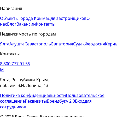
Навигация
Объекты
Города Крыма
Для застройщиков
О
нас
Блог
Вакансии
Контакты
Недвижимость по городам
Ялта
Алушта
Севастополь
Евпатория
Судак
Феодосия
Керч
Контакты
8 800 777 91 55
M
Ялта, Республика Крым,
наб. им. В.И. Ленина, 13
Политика конфиденциальности
Пользовательское
соглашение
Реквизиты
Брендбук
v 2.0
Вход
для
сотрудников
© 2026 Royal Coast. Все права защищены.