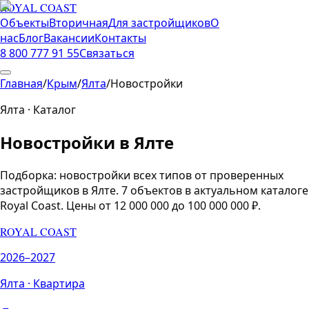
ROYAL COAST
Объекты
Вторичная
Для застройщиков
О
нас
Блог
Вакансии
Контакты
8 800 777 91 55
Связаться
Главная
/
Крым
/
Ялта
/
Новостройки
Ялта
· Каталог
Новостройки
в
Ялте
Подборка:
новостройки всех типов от проверенных
застройщиков
в
Ялте
.
7
объектов
в актуальном каталоге
Royal Coast.
Цены от 12 000 000 до 100 000 000 ₽.
ROYAL COAST
2026–2027
Ялта
·
Квартира