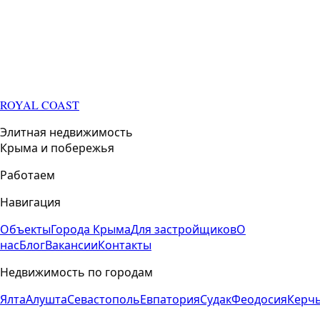
ROYAL COAST
Элитная недвижимость
Крыма и побережья
Работаем
Навигация
Объекты
Города Крыма
Для застройщиков
О
нас
Блог
Вакансии
Контакты
Недвижимость по городам
Ялта
Алушта
Севастополь
Евпатория
Судак
Феодосия
Керч