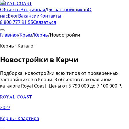
ROYAL COAST
Объекты
Вторичная
Для застройщиков
О
нас
Блог
Вакансии
Контакты
8 800 777 91 55
Связаться
Главная
/
Крым
/
Керчь
/
Новостройки
Керчь
· Каталог
Новостройки
в
Керчи
Подборка:
новостройки всех типов от проверенных
застройщиков
в
Керчи
.
3
объектов
в актуальном
каталоге Royal Coast.
Цены от 5 790 000 до 7 100 000 ₽.
ROYAL COAST
2027
Керчь
·
Квартира