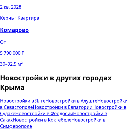
2 кв. 2028
Керчь
·
Квартира
Комарово
От
5 790 000
₽
30
–
92.5
м²
Новостройки
в других городах
Крыма
Новостройки
в
Ялте
Новостройки
в
Алуште
Новостройки
в
Севастополе
Новостройки
в
Евпатории
Новостройки
в
Судаке
Новостройки
в
Феодосии
Новостройки
в
Саках
Новостройки
в
Коктебеле
Новостройки
в
Симферополе