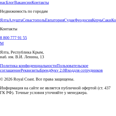
нас
Блог
Вакансии
Контакты
Недвижимость по городам
Ялта
Алушта
Севастополь
Евпатория
Судак
Феодосия
Керчь
Саки
Ко
Контакты
8 800 777 91 55
M
Ялта, Республика Крым,
наб. им. В.И. Ленина, 13
Политика конфиденциальности
Пользовательское
соглашение
Реквизиты
Брендбук
v 2.0
Вход
для сотрудников
© 2026 Royal Coast. Все права защищены.
Информация на сайте не является публичной офертой (ст. 437
ГК РФ). Точные условия уточняйте у менеджера.