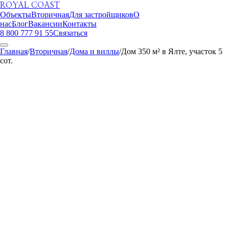
ROYAL COAST
Объекты
Вторичная
Для застройщиков
О
нас
Блог
Вакансии
Контакты
8 800 777 91 55
Связаться
Главная
/
Вторичная
/
Дома и виллы
/
Дом 350 м² в Ялте, участок 5
сот.
ROYAL COAST
1
/
29