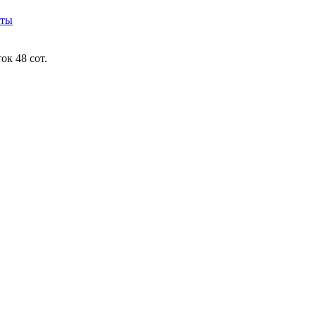
кты
ок 48 сот.