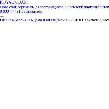
ROYAL COAST
Объекты
Вторичная
Для застройщиков
О нас
Блог
Вакансии
Конта
8 800 777 91 55
Связаться
Главная
/
Вторичная
/
Дома и виллы
/
Дом 1580 м² в Парковом, участ
ROYAL COAST
1
/
26