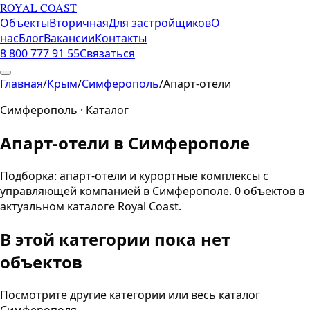
ROYAL COAST
Объекты
Вторичная
Для застройщиков
О
нас
Блог
Вакансии
Контакты
8 800 777 91 55
Связаться
Главная
/
Крым
/
Симферополь
/
Апарт-отели
Симферополь
· Каталог
Апарт-отели
в
Симферополе
Подборка:
апарт-отели и курортные комплексы с
управляющей компанией
в
Симферополе
.
0
объектов
в
актуальном каталоге Royal Coast.
В этой категории пока нет
объектов
Посмотрите другие категории или весь каталог
Симферополя