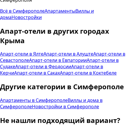
Всё в
Симферополе
Апартаменты
Виллы и
дома
Новостройки
Апарт-отели
в других городах
Крыма
Апарт-отели
в
Ялте
Апарт-отели
в
Алуште
Апарт-отели
в
Севастополе
Апарт-отели
в
Евпатории
Апарт-отели
в
Судаке
Апарт-отели
в
Феодосии
Апарт-отели
в
Керчи
Апарт-отели
в
Саках
Апарт-отели
в
Коктебеле
Другие категории в
Симферополе
Апартаменты
в
Симферополе
Виллы и дома
в
Симферополе
Новостройки
в
Симферополе
Не нашли подходящий вариант?