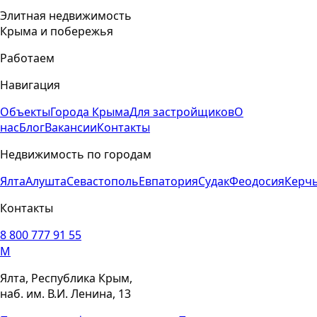
Элитная недвижимость
Крыма и побережья
Работаем
Навигация
Объекты
Города Крыма
Для застройщиков
О
нас
Блог
Вакансии
Контакты
Недвижимость по городам
Ялта
Алушта
Севастополь
Евпатория
Судак
Феодосия
Керч
Контакты
8 800 777 91 55
M
Ялта, Республика Крым,
наб. им. В.И. Ленина, 13