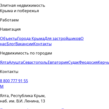
Элитная недвижимость
Крыма и побережья
Работаем
Навигация
Объекты
Города Крыма
Для застройщиков
О
нас
Блог
Вакансии
Контакты
Недвижимость по городам
Ялта
Алушта
Севастополь
Евпатория
Судак
Феодосия
Керч
Контакты
8 800 777 91 55
M
Ялта, Республика Крым,
наб. им. В.И. Ленина, 13