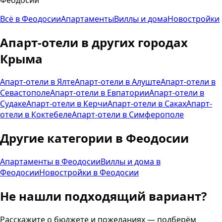
Всё в
Феодосии
Апартаменты
Виллы и дома
Новостройки
Апарт-отели
в других городах
Крыма
Апарт-отели
в
Ялте
Апарт-отели
в
Алуште
Апарт-отели
в
Севастополе
Апарт-отели
в
Евпатории
Апарт-отели
в
Судаке
Апарт-отели
в
Керчи
Апарт-отели
в
Саках
Апарт-
отели
в
Коктебеле
Апарт-отели
в
Симферополе
Другие категории в
Феодосии
Апартаменты
в
Феодосии
Виллы и дома
в
Феодосии
Новостройки
в
Феодосии
Не нашли подходящий вариант?
Расскажите о бюджете и пожеланиях — подберём