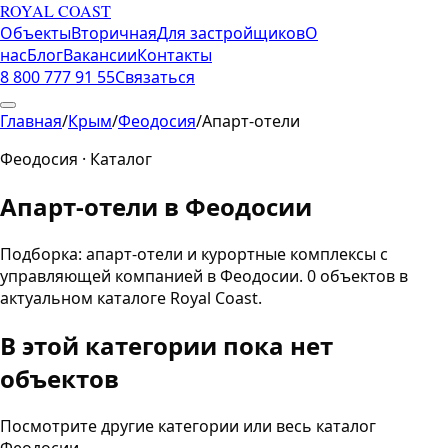
ROYAL COAST
Объекты
Вторичная
Для застройщиков
О
нас
Блог
Вакансии
Контакты
8 800 777 91 55
Связаться
Главная
/
Крым
/
Феодосия
/
Апарт-отели
Феодосия
· Каталог
Апарт-отели
в
Феодосии
Подборка:
апарт-отели и курортные комплексы с
управляющей компанией
в
Феодосии
.
0
объектов
в
актуальном каталоге Royal Coast.
В этой категории пока нет
объектов
Посмотрите другие категории или весь каталог
Феодосии