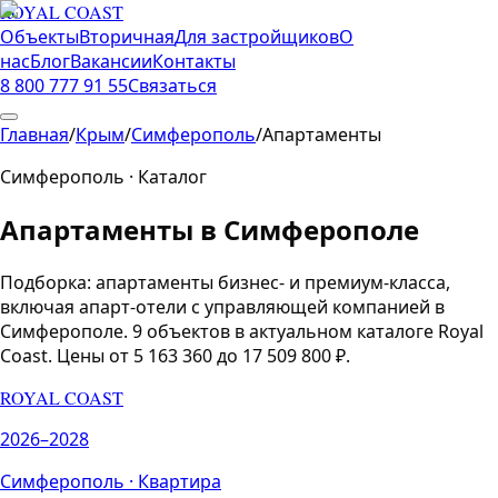
ROYAL COAST
Объекты
Вторичная
Для застройщиков
О
нас
Блог
Вакансии
Контакты
8 800 777 91 55
Связаться
Главная
/
Крым
/
Симферополь
/
Апартаменты
Симферополь
· Каталог
Апартаменты
в
Симферополе
Подборка:
апартаменты бизнес- и премиум-класса,
включая апарт-отели с управляющей компанией
в
Симферополе
.
9
объектов
в актуальном каталоге Royal
Coast.
Цены от 5 163 360 до 17 509 800 ₽.
ROYAL COAST
2026–2028
Симферополь
·
Квартира