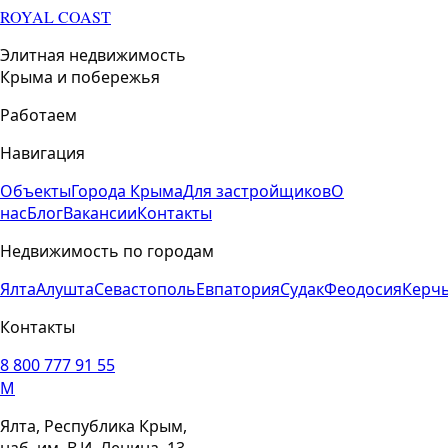
ROYAL COAST
Элитная недвижимость
Крыма и побережья
Работаем
Навигация
Объекты
Города Крыма
Для застройщиков
О
нас
Блог
Вакансии
Контакты
Недвижимость по городам
Ялта
Алушта
Севастополь
Евпатория
Судак
Феодосия
Керч
Контакты
8 800 777 91 55
M
Ялта, Республика Крым,