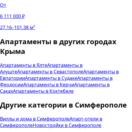
От
6 111 000
₽
27.16
–
101.38
м²
Апартаменты
в других городах
Крыма
Апартаменты
в
Ялте
Апартаменты
в
Алуште
Апартаменты
в
Севастополе
Апартаменты
в
Евпатории
Апартаменты
в
Судаке
Апартаменты
в
Феодосии
Апартаменты
в
Керчи
Апартаменты
в
Саках
Апартаменты
в
Коктебеле
Другие категории в
Симферополе
Виллы и дома
в
Симферополе
Апарт-отели
в
Симферополе
Новостройки
в
Симферополе