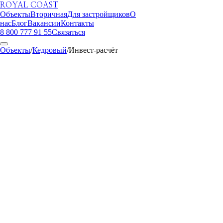
ROYAL COAST
Объекты
Вторичная
Для застройщиков
О
нас
Блог
Вакансии
Контакты
8 800 777 91 55
Связаться
Объекты
/
Кедровый
/
Инвест-расчёт