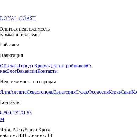
ROYAL COAST
Элитная недвижимость
Крыма и побережья
Работаем
Навигация
Объекты
Города Крыма
Для застройщиков
О
нас
Блог
Вакансии
Контакты
Недвижимость по городам
Ялта
Алушта
Севастополь
Евпатория
Судак
Феодосия
Керчь
Саки
Ко
Контакты
8 800 777 91 55
M
Ялта, Республика Крым,
наб. им. В.И. Ленина, 13