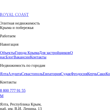
ROYAL COAST
Элитная недвижимость
Крыма и побережья
Работаем
Навигация
Объекты
Города Крыма
Для застройщиков
О
нас
Блог
Вакансии
Контакты
Недвижимость по городам
Ялта
Алушта
Севастополь
Евпатория
Судак
Феодосия
Керчь
Саки
Ко
Контакты
8 800 777 91 55
M
Ялта, Республика Крым,
наб. им. В.И. Ленина, 13