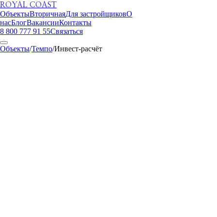
ROYAL COAST
Объекты
Вторичная
Для застройщиков
О
нас
Блог
Вакансии
Контакты
8 800 777 91 55
Связаться
Объекты
/
Темпо
/
Инвест-расчёт