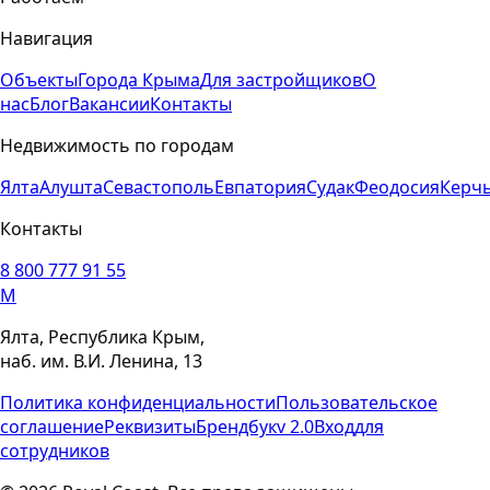
Навигация
Объекты
Города Крыма
Для застройщиков
О
нас
Блог
Вакансии
Контакты
Недвижимость по городам
Ялта
Алушта
Севастополь
Евпатория
Судак
Феодосия
Керч
Контакты
8 800 777 91 55
M
Ялта, Республика Крым,
наб. им. В.И. Ленина, 13
Политика конфиденциальности
Пользовательское
соглашение
Реквизиты
Брендбук
v 2.0
Вход
для
сотрудников