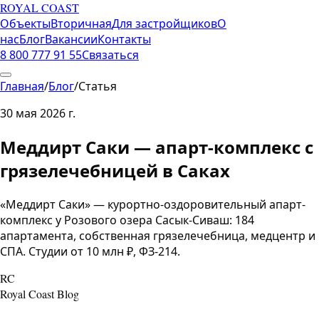
ROYAL COAST
Объекты
Вторичная
Для застройщиков
О
нас
Блог
Вакансии
Контакты
8 800 777 91 55
Связаться
Главная
/
Блог
/
Статья
30 мая 2026 г.
Меддирт Саки — апарт-комплекс с
грязелечебницей в Саках
«Меддирт Саки» — курортно-оздоровительный апарт-
комплекс у Розового озера Сасык-Сиваш: 184
апартамента, собственная грязелечебница, медцентр и
СПА. Студии от 10 млн ₽, ФЗ-214.
RC
Royal Coast Blog