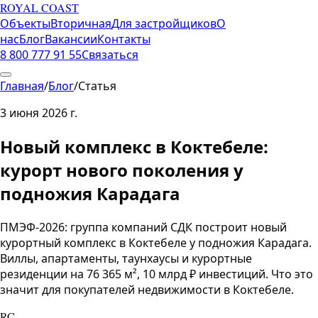
ROYAL COAST
Объекты
Вторичная
Для застройщиков
О
нас
Блог
Вакансии
Контакты
8 800 777 91 55
Связаться
Главная
/
Блог
/
Статья
3 июня 2026 г.
Новый комплекс в Коктебеле:
курорт нового поколения у
подножия Карадага
ПМЭФ-2026: группа компаний СДК построит новый
курортный комплекс в Коктебеле у подножия Карадага.
Виллы, апартаменты, таунхаусы и курортные
резиденции на 76 365 м², 10 млрд ₽ инвестиций. Что это
значит для покупателей недвижимости в Коктебеле.
RC