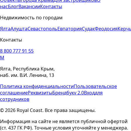
Объекты
Города Крыма
Для застройщиков
О
нас
Блог
Вакансии
Контакты
Недвижимость по городам
Ялта
Алушта
Севастополь
Евпатория
Судак
Феодосия
Керч
Контакты
8 800 777 91 55
M
Ялта, Республика Крым,
наб. им. В.И. Ленина, 13
Политика конфиденциальности
Пользовательское
соглашение
Реквизиты
Брендбук
v 2.0
Вход
для
сотрудников
© 2026 Royal Coast. Все права защищены.
Информация на сайте не является публичной офертой
(ст. 437 ГК РФ). Точные условия уточняйте у менеджера.