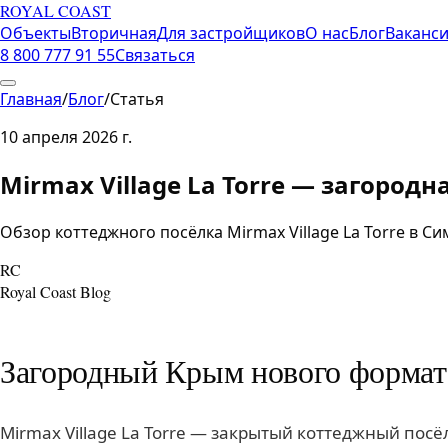
ROYAL COAST
Объекты
Вторичная
Для застройщиков
О нас
Блог
Ваканс
8 800 777 91 55
Связаться
Главная
/
Блог
/
Статья
10 апреля 2026 г.
Mirmax Village La Torre — загород
Обзор коттеджного посёлка Mirmax Village La Torre в 
RC
Royal Coast Blog
Загородный Крым нового формат
Mirmax Village La Torre — закрытый коттеджный пос