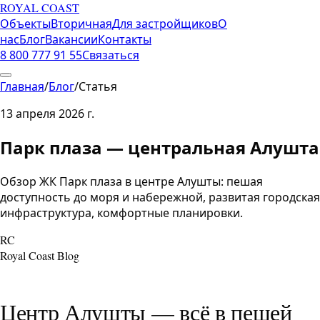
ROYAL COAST
Объекты
Вторичная
Для застройщиков
О
нас
Блог
Вакансии
Контакты
8 800 777 91 55
Связаться
Главная
/
Блог
/
Статья
13 апреля 2026 г.
Парк плаза — центральная Алушта
Обзор ЖК Парк плаза в центре Алушты: пешая
доступность до моря и набережной, развитая городская
инфраструктура, комфортные планировки.
RC
Royal Coast Blog
Центр Алушты — всё в пешей