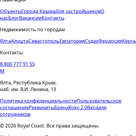
Объекты
Города Крыма
Для застройщиков
О
нас
Блог
Вакансии
Контакты
Недвижимость по городам
Ялта
Алушта
Севастополь
Евпатория
Судак
Феодосия
Керч
Контакты
8 800 777 91 55
M
Ялта, Республика Крым,
наб. им. В.И. Ленина, 13
Политика конфиденциальности
Пользовательское
соглашение
Реквизиты
Брендбук
v 2.0
Вход
для
сотрудников
© 2026 Royal Coast. Все права защищены.